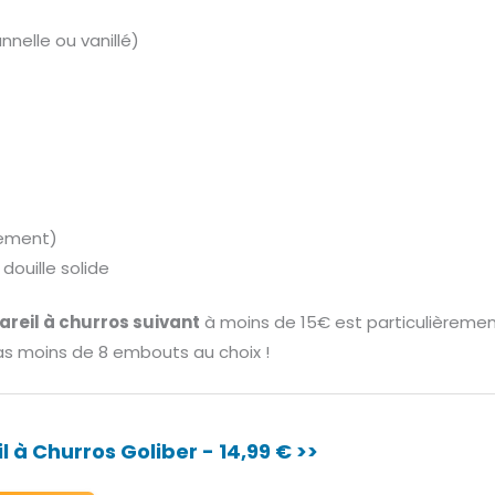
nelle ou vanillé)
lement)
ouille solide
reil à churros suivant
à moins de 15€ est particulièrement
pas moins de 8 embouts au choix !
l à Churros Goliber - 14,99 € >>