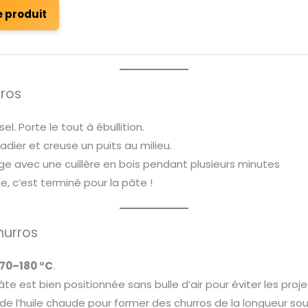
e produit
rros
l. Porte le tout à ébullition.
adier et creuse un puits au milieu.
ge avec une cuillère en bois pendant plusieurs minutes
, c’est terminé pour la pâte !
hurros
170–180 °C
.
âte est bien positionnée sans bulle d’air pour éviter les proje
e l’huile chaude pour former des churros de la longueur so