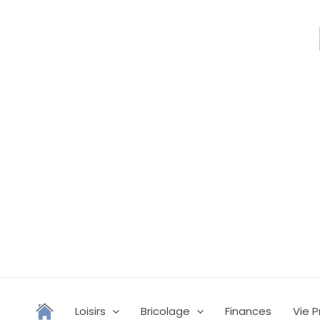
Aller
au
contenu
Loisirs
Bricolage
Finances
Vie P