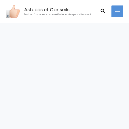
Aller
Astuces et Conseils
Recherche
au
le site d'astuces et conseils de la vie quotidienne !
contenu