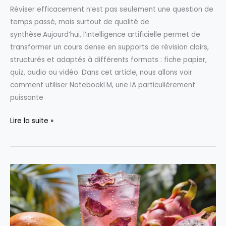
Réviser efficacement n’est pas seulement une question de
temps passé, mais surtout de qualité de
synthèse.Aujourd’hui, l’intelligence artificielle permet de
transformer un cours dense en supports de révision clairs,
structurés et adaptés à différents formats : fiche papier,
quiz, audio ou vidéo. Dans cet article, nous allons voir
comment utiliser NotebookLM, une IA particulièrement
puissante
Créer
Lire la suite »
des
fiches
de
révision
vidéo,
audio
ou
papier