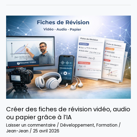
montres
connectées
à
moins
de
80
€
en
2026
Créer des fiches de révision vidéo, audio
ou papier grâce à l’IA
Laisser un commentaire
/
Développement
,
Formation
/
Jean-Jean
/
25 avril 2026