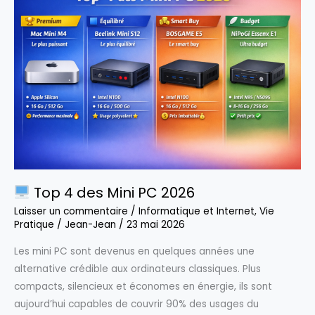
:
3
stratégies
concrètes
selon
votre
profil
Top 4 des Mini PC 2026
Laisser un commentaire
/
Informatique et Internet
,
Vie
Pratique
/
Jean-Jean
/
23 mai 2026
Les mini PC sont devenus en quelques années une
alternative crédible aux ordinateurs classiques. Plus
compacts, silencieux et économes en énergie, ils sont
aujourd’hui capables de couvrir 90% des usages du