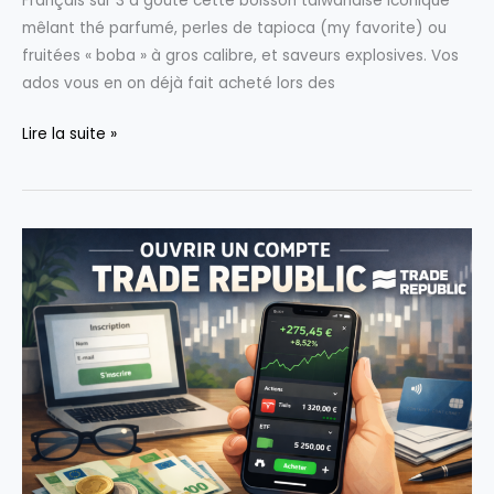
Français sur 3 a goûté cette boisson taïwanaise iconique
mêlant thé parfumé, perles de tapioca (my favorite) ou
fruitées « boba » à gros calibre, et saveurs explosives. Vos
ados vous en on déjà fait acheté lors des
Faire
Lire la suite »
son
Bubble
Tea
maison
!