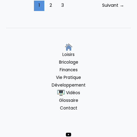
1
2
3
Suivant
→
Republic
:
virements
faciles,
investissements
simples
et
Loisirs
2%
Bricolage
sur
Finances
vos
Vie Pratique
liquidités
Développement
Vidéos
Glossaire
Contact