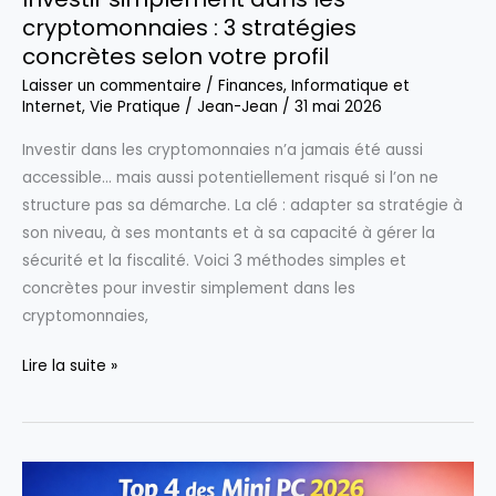
impeccables
cryptomonnaies : 3 stratégies
concrètes selon votre profil
Laisser un commentaire
/
Finances
,
Informatique et
Internet
,
Vie Pratique
/
Jean-Jean
/
31 mai 2026
Investir dans les cryptomonnaies n’a jamais été aussi
accessible… mais aussi potentiellement risqué si l’on ne
structure pas sa démarche. La clé : adapter sa stratégie à
son niveau, à ses montants et à sa capacité à gérer la
sécurité et la fiscalité. Voici 3 méthodes simples et
concrètes pour investir simplement dans les
cryptomonnaies,
Investir
Lire la suite »
simplement
dans
les
cryptomonnaies