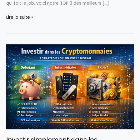
qui fait le job, voici notre TOP 3 des meilleurs […]
Lire la suite »
TOP
3
des
meilleurs
robots
lave-
vitres
2026
:
le
guide
complet
pour
des
vitres
Investir simplement dans les