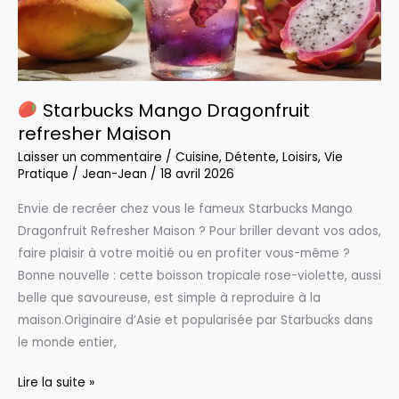
grâce
à
l’IA
Starbucks Mango Dragonfruit
refresher Maison
Laisser un commentaire
/
Cuisine
,
Détente
,
Loisirs
,
Vie
Pratique
/
Jean-Jean
/
18 avril 2026
Envie de recréer chez vous le fameux Starbucks Mango
Dragonfruit Refresher Maison ? Pour briller devant vos ados,
faire plaisir à votre moitié ou en profiter vous-même ?
Bonne nouvelle : cette boisson tropicale rose-violette, aussi
belle que savoureuse, est simple à reproduire à la
maison.Originaire d’Asie et popularisée par Starbucks dans
le monde entier,
Lire la suite »