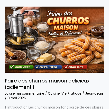
propres
pâtes
fraîches
maison
Faire des churros maison délicieux
facilement !
Laisser un commentaire
/
Cuisine
,
Vie Pratique
/
Jean-Jean
/
8 mai 2026
1. Introduction Les churros maison font partie de ces plaisirs