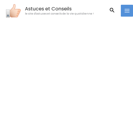
Aller
Astuces et Conseils
Recherc
au
le site d'astuces et conseils de la vie quotidienne !
contenu