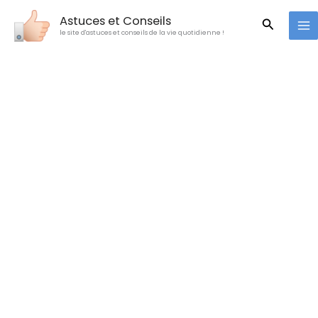
Aller
Astuces et Conseils
Recherc
au
le site d'astuces et conseils de la vie quotidienne !
contenu