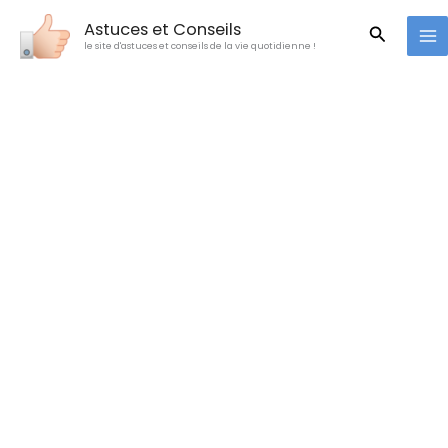
Aller
Astuces et Conseils
Recherc
au
le site d'astuces et conseils de la vie quotidienne !
contenu