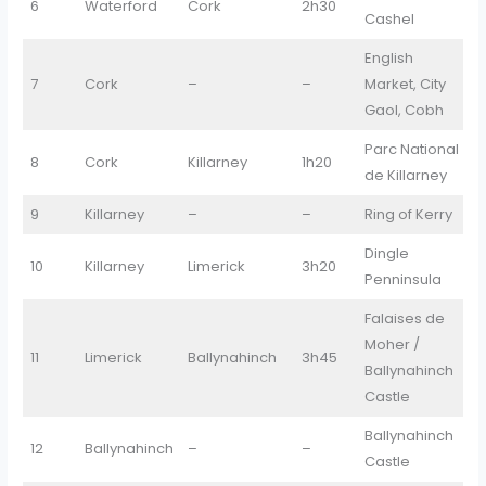
6
Waterford
Cork
2h30
Cashel
English
7
Cork
–
–
Market, City
Gaol, Cobh
Parc National
8
Cork
Killarney
1h20
K
de Killarney
9
Killarney
–
–
Ring of Kerry
K
Dingle
10
Killarney
Limerick
3h20
L
Penninsula
Falaises de
Moher /
11
Limerick
Ballynahinch
3h45
B
Ballynahinch
Castle
Ballynahinch
12
Ballynahinch
–
–
B
Castle