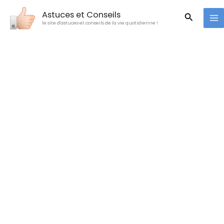
Aller
Astuces et Conseils
Recherc
au
le site d'astuces et conseils de la vie quotidienne !
contenu