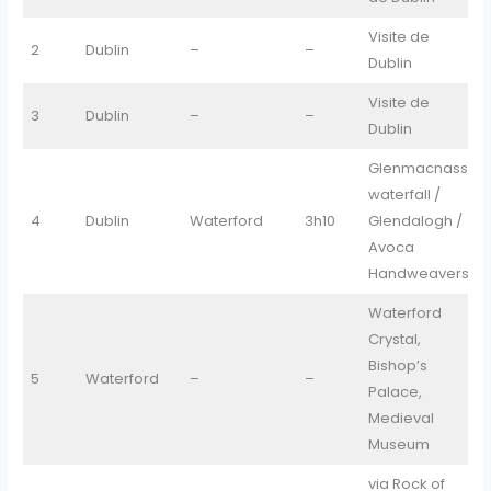
Visite de
2
Dublin
–
–
D
Dublin
Visite de
3
Dublin
–
–
D
Dublin
Glenmacnass
waterfall /
4
Dublin
Waterford
3h10
Glendalogh /
W
Avoca
Handweavers
Waterford
Crystal,
Bishop’s
5
Waterford
–
–
W
Palace,
Medieval
Museum
via Rock of