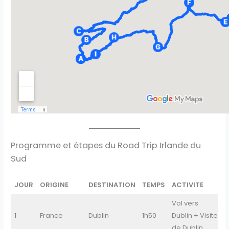
Programme et étapes du Road Trip Irlande du
Sud
JOUR
ORIGINE
DESTINATION
TEMPS
ACTIVITE
Vol vers
1
France
Dublin
1h50
Dublin + Visite
D
de Dublin