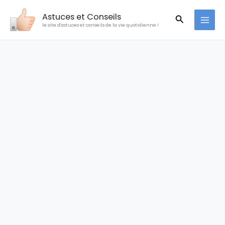
Aller
Astuces et Conseils
Recherche
au
le site d'astuces et conseils de la vie quotidienne !
contenu