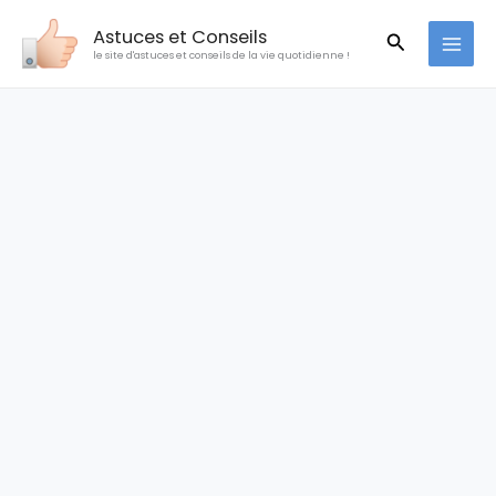
Aller
Astuces et Conseils
Recherche
au
le site d'astuces et conseils de la vie quotidienne !
contenu