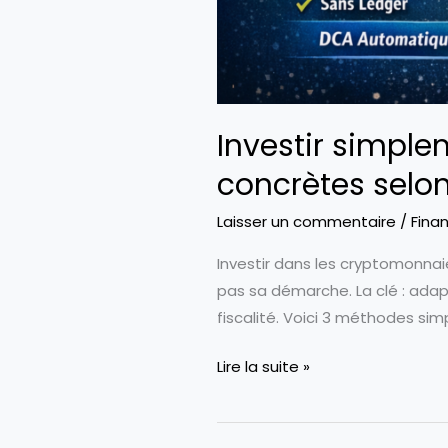
Investir simple
concrètes selon 
Laisser un commentaire
/
Fina
Investir dans les cryptomonnaie
pas sa démarche. La clé : adap
fiscalité. Voici 3 méthodes si
Investir
Lire la suite »
simplement
dans
les