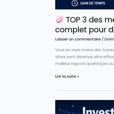
TOP 3 des mei
complet pour d
Laisser un commentaire
/
Dom
Vous en avez marre des traces,
vitres sont devenus ultra effi
meilleur rapport qualité/prix ou 
Lire la suite »
TOP
3
des
meilleurs
robots