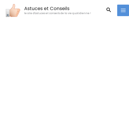
Aller
Astuces et Conseils
Recherc
au
le site d'astuces et conseils de la vie quotidienne !
contenu