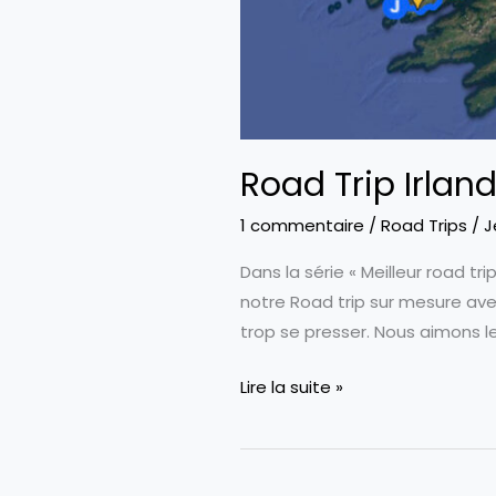
Road Trip Irlan
1 commentaire
/
Road Trips
/
J
Dans la série « Meilleur road trip
notre Road trip sur mesure avec
trop se presser. Nous aimons l
Road
Lire la suite »
Trip
Irlande
du