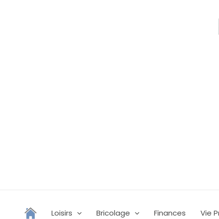
Aller
au
contenu
Loisirs
Bricolage
Finances
Vie P