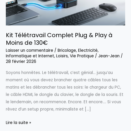
Kit Télétravail Complet Plug & Play à
Moins de 130€
Laisser un commentaire
/
Bricolage
,
Electricité
,
Informatique et Internet
,
Loisirs
,
Vie Pratique
/
Jean-Jean
/
28 février 2026
Soyons honnêtes. Le télétravail, c’est génial… jusqu’au
moment où vous devez brancher quatre câbles tous les
matins et les débrancher tous les soirs: le chargeur du PC,
le câble HDMI, le dongle du clavier, le dongle de la souris. Et
le lendemain, on recommence. Encore. Et encore…. Si vous
rêvez d’un setup propre, minimaliste et […]
Kit
Lire la suite »
Télétravail