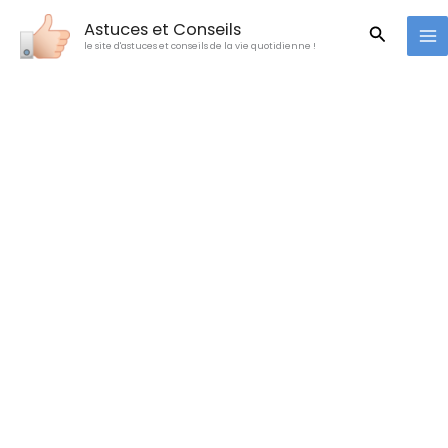
Aller
Astuces et Conseils
Recherc
au
le site d'astuces et conseils de la vie quotidienne !
contenu