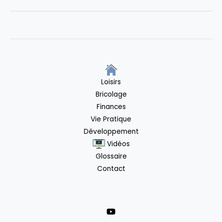
Complet
Plug
&
Play
à
Moins
Loisirs
de
Bricolage
130€
Finances
Vie Pratique
Développement
Vidéos
Glossaire
Contact