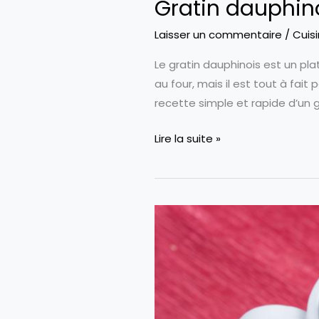
Gratin dauphin
Laisser un commentaire
/
Cuis
Le gratin dauphinois est un pl
au four, mais il est tout à fai
recette simple et rapide d’un 
Gratin
Lire la suite »
dauphinois
au
micro-
ondes