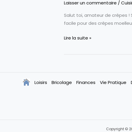
Laisser un commentaire
/
Cuis
Salut toi, amateur de crêpes ! 
facile pour des crêpes moelleus
Recette
Lire la suite »
des
Crêpes
Loisirs
Bricolage
Finances
Vie Pratique
Copyright © 20