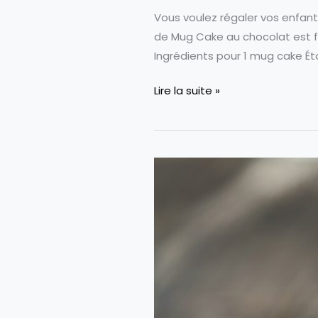
Vous voulez régaler vos enfan
de Mug Cake au chocolat est fai
Ingrédients pour 1 mug cake Ét
Mug
Lire la suite »
Cake
au
chocolat