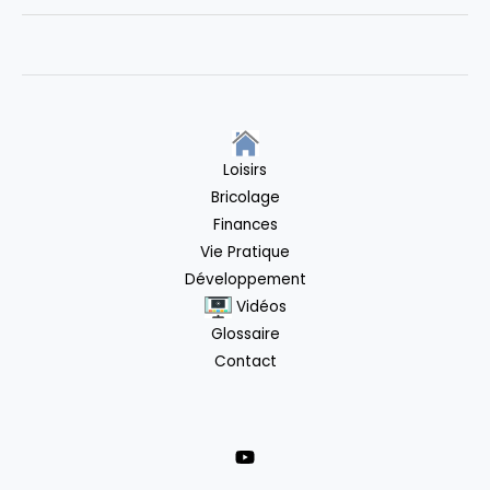
code-
barre
en
ligne
Loisirs
Bricolage
Finances
Vie Pratique
Développement
Vidéos
Glossaire
Contact