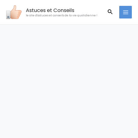
Aller
Astuces et Conseils
Recherche
au
le site d'astuces et conseils de la vie quotidienne !
contenu