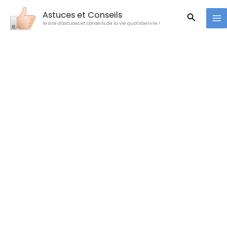
Aller
Astuces et Conseils
Recherc
au
le site d'astuces et conseils de la vie quotidienne !
contenu