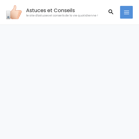
Aller
Astuces et Conseils
Recherche
au
le site d'astuces et conseils de la vie quotidienne !
contenu