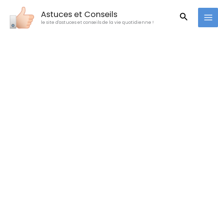
Aller
Astuces et Conseils
Recherc
au
le site d'astuces et conseils de la vie quotidienne !
contenu