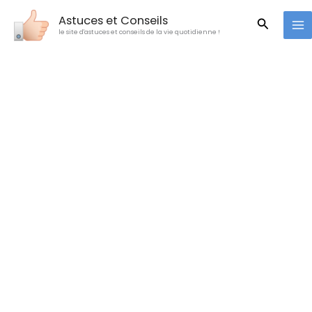
Aller
Astuces et Conseils
Recherc
au
le site d'astuces et conseils de la vie quotidienne !
contenu