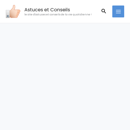
Aller
Astuces et Conseils
Recherche
au
le site d'astuces et conseils de la vie quotidienne !
contenu