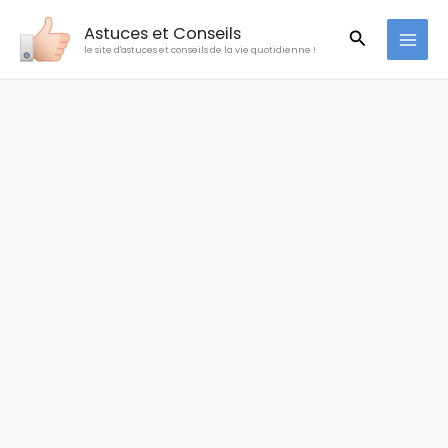
Aller
Astuces et Conseils
Recherche
au
le site d'astuces et conseils de la vie quotidienne !
contenu