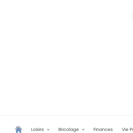
Aller
au
contenu
Loisirs
Bricolage
Finances
Vie P