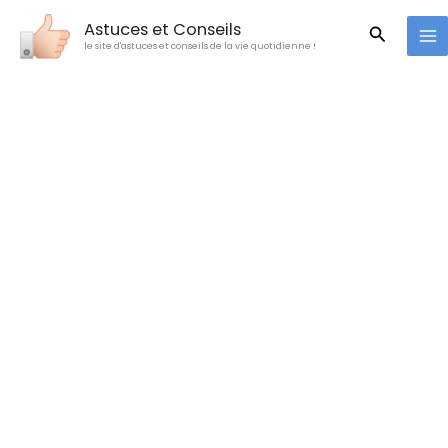
Aller
Astuces et Conseils
Recherc
au
le site d'astuces et conseils de la vie quotidienne !
contenu