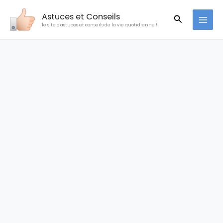
Aller
Astuces et Conseils
Recherche
au
le site d'astuces et conseils de la vie quotidienne !
contenu