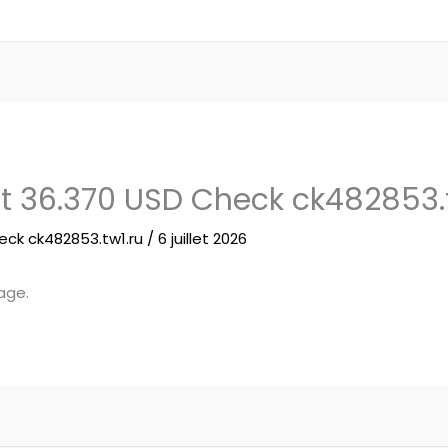
t 36.370 USD Check ck482853.t
eck ck482853.tw1.ru
/
6 juillet 2026
age.