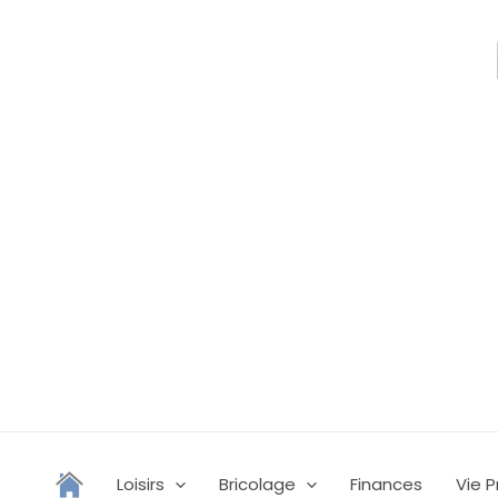
Aller
au
contenu
Loisirs
Bricolage
Finances
Vie P