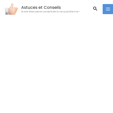
Aller
Astuces et Conseils
Recherc
au
le site d'astuces et conseils de la vie quotidienne !
contenu