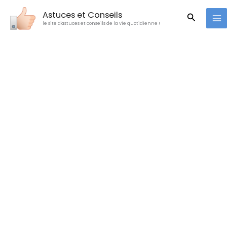
Aller
Astuces et Conseils
Recherc
au
le site d'astuces et conseils de la vie quotidienne !
contenu